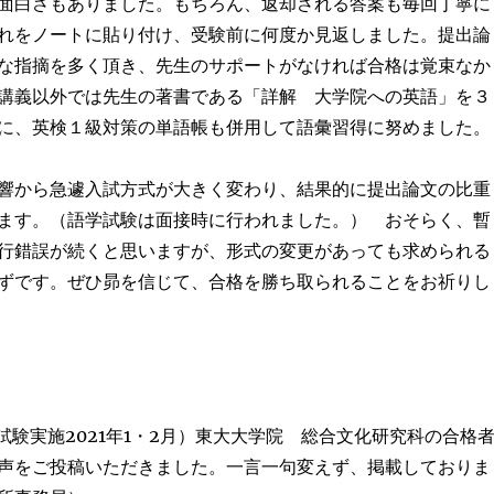
面白さもありました。もちろん、返却される答案も毎回丁寧に
れをノートに貼り付け、受験前に何度か見返しました。提出論
な指摘を多く頂き、先生のサポートがなければ合格は覚束なか
講義以外では先生の著書である「詳解 大学院への英語」を３
に、英検１級対策の単語帳も併用して語彙習得に努めました。
響から急遽入試方式が大きく変わり、結果的に提出論文の比重
ます。（語学試験は面接時に行われました。） おそらく、暫
行錯誤が続くと思いますが、形式の変更があっても求められる
ずです。ぜひ昴を信じて、合格を勝ち取られることをお祈りし
（試験実施2021年1・2月）東大大学院 総合文化研究科の合格
声をご投稿いただきました。一言一句変えず、掲載しておりま