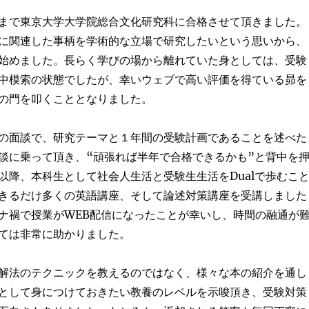
まで東京大学大学院総合文化研究科に合格させて頂きました。
に関連した事柄を学術的な立場で研究したいという思いから、
始めました。長らく学びの場から離れていた身としては、受験
中模索の状態でしたが、幸いウェブで高い評価を得ている昴を
の門を叩くこととなりました。
の面談で、研究テーマと１年間の受験計画であることを述べた
談に乗って頂き、“頑張れば半年で合格できるかも”と背中を
以降、本科生として社会人生活と受験生生活をDualで歩むこ
きるだけ多くの英語講座、そして論述対策講座を受講しました
ナ禍で授業がWEB配信になったことが幸いし、時間の融通が
ては非常に助かりました。
解法のテクニックを教えるのではなく、様々な本の紹介を通し
として身につけておきたい教養のレベルを示唆頂き、受験対策