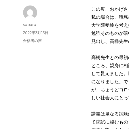
この度、おかげさ
私の場合は、職務
投
subaru
大学院受験を考え
稿
投
2022年3月15日
勉強そのものが暗
者
稿
カ
合格者の声
見出し、高橋先生
日:
テ
ゴ
高橋先生との最初
リ
ー
ところ、親身に相
して貰えました。
になりました。で
が、ちょうどコロ
しい社会人にとっ
講義は単なる試験
て院試に臨むもの