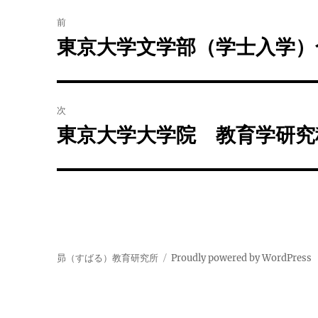
投
前
稿
東京大学文学部（学士入学）
前
の
ナ
投
ビ
稿:
次
ゲ
東京大学大学院 教育学研究
次
の
ー
投
シ
稿:
ョ
ン
昴（すばる）教育研究所
Proudly powered by WordPress