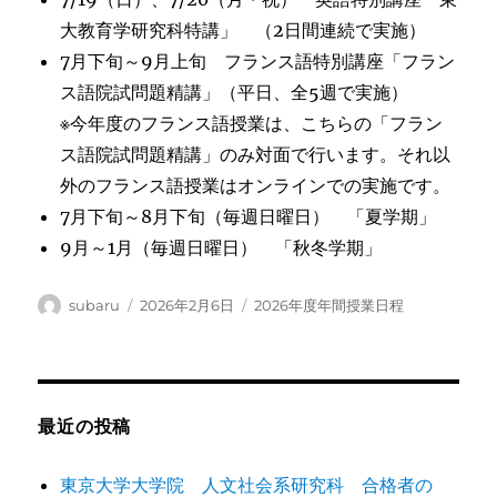
大教育学研究科特講」 （2日間連続で実施）
7月下旬～9月上旬 フランス語特別講座「フラン
ス語院試問題精講」（平日、全5週で実施）
※今年度のフランス語授業は、こちらの「フラン
ス語院試問題精講」のみ対面で行います。それ以
外のフランス語授業はオンラインでの実施です。
7月下旬～8月下旬（毎週日曜日） 「夏学期」
9月～1月（毎週日曜日） 「秋冬学期」
投
投
カ
subaru
2026年2月6日
2026年度年間授業日程
稿
稿
テ
者
日:
ゴ
リ
ー
最近の投稿
東京大学大学院 人文社会系研究科 合格者の