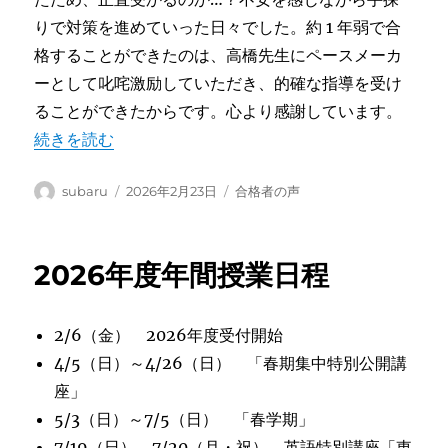
りで対策を進めていった日々でした。約 1 年弱で合
格することができたのは、高橋先生にペースメーカ
ーとして叱咤激励していただき、的確な指導を受け
ることができたからです。心より感謝しています。
“筑波大学大学院 芸術学学位プログラム 合格者の声” 
続きを読む
投
投
カ
subaru
2026年2月23日
合格者の声
稿
稿
テ
者
日:
ゴ
リ
2026年度年間授業日程
ー
2/6（金） 2026年度受付開始
4/5（日）～4/26（日） 「春期集中特別公開講
座」
5/3（日）～7/5（日） 「春学期」
7/19（日）、7/20（月・祝） 英語特別講座「東