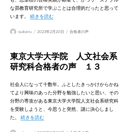
な昴教育研究所で学ぶことは合理的だったと思って
“東京大学大学院 人文社会系研究科合格者の声
います。
続きを読む
投
投
カ
subaru
2023年2月20日
合格者の声
稿
稿
テ
者
日:
ゴ
リ
東京大学大学院 人文社会系
ー
研究科合格者の声 １３
社会人になって十数年。ふとしたきっかけからかね
てより興味のあった分野を勉強したいと思い、その
分野の専攻がある東京大学大学院人文社会系研究科
を受験しようと、今思うと突然、謎に決心しまし
“東京大学大学院 人文社会系研究科合格者の声 １
た。
続きを読む