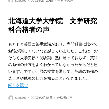
投
投
カ
subaru
2023年2月20日
合格者の声
稿
稿
テ
者
日:
ゴ
リ
北海道大学大学院 文学研究
ー
科合格者の声
もともと英語に苦手意識があり、専門科目に比べて
勉強が楽しくないなと感じていました。これは、お
そらく大学受験の受験期に塾に通っておらず、英語
の勉強の仕方をよくわかっていなかったからだと思
います。ですが、昴の授業を通して、英語の勉強の
楽しさや勉強の仕方を知ることができました。
“北海道大学大学院 文学研究科合格者の声” の
続きを読む
投
投
カ
subaru
2023年2月18日
合格者の声
稿
稿
テ
者
日:
ゴ