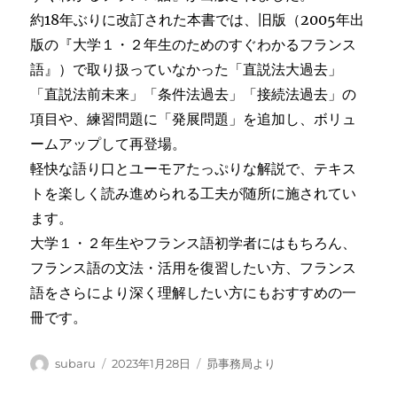
約18年ぶりに改訂された本書では、旧版（2005年出
版の『大学１・２年生のためのすぐわかるフランス
語』）で取り扱っていなかった「直説法大過去」
「直説法前未来」「条件法過去」「接続法過去」の
項目や、練習問題に「発展問題」を追加し、ボリュ
ームアップして再登場。
軽快な語り口とユーモアたっぷりな解説で、テキス
トを楽しく読み進められる工夫が随所に施されてい
ます。
大学１・２年生やフランス語初学者にはもちろん、
フランス語の文法・活用を復習したい方、フランス
語をさらにより深く理解したい方にもおすすめの一
冊です。
投
投
カ
subaru
2023年1月28日
昴事務局より
稿
稿
テ