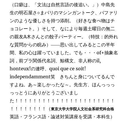
（口癖は、「文法は自然言語の後追い。」）中島先
生の明石屋さ○まバリのマシンガントーク、バファリ
ンのような優しさを持つ添削。（好きな食べ物はチ
ョコレート。）そして、なにより毎週土曜日の無二
の親友A木さんとの餃子パーティー。（特技：的外れ
な質問からの睨み）――思い出してみるとこの半年
間、私の心は躍っていました。でも・・・of+抽象名
詞，前プラ関係代名詞、鯨構文、非人称のil,
honteux!の連呼、quoi que ce soit!
independamment笑 きちんと身についてるんで
すよね。あ～楽しかったな～。先生方、ほんっっっ
っっとうにありがとうございまし
た！！！！！！！！！！！！！！！！！！！！！！
！！！！！！！！（
東京大学大学院人文社会系研究科合格
英語・フランス語・論述対策講座を受講・本科生）