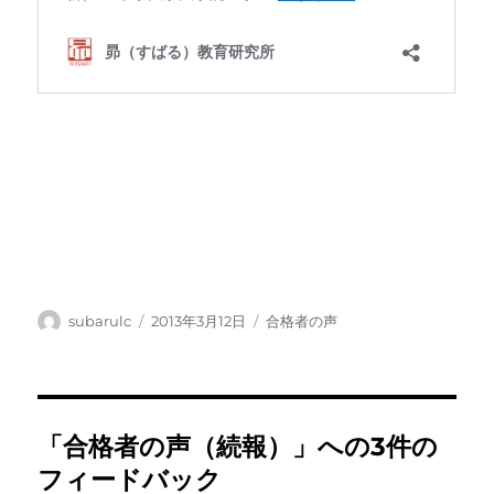
投
投
カ
subarulc
2013年3月12日
合格者の声
稿
稿
テ
者
日:
ゴ
リ
ー
「合格者の声（続報）」への3件の
フィードバック