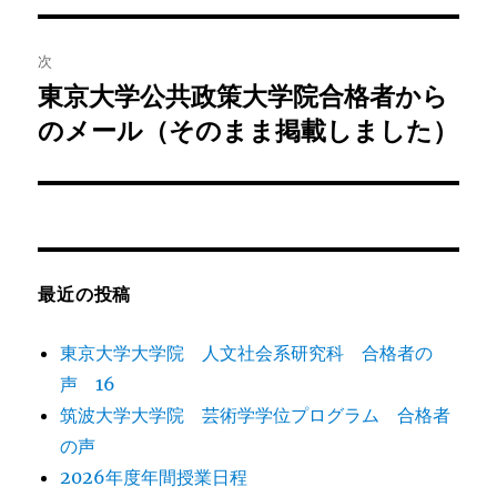
ナ
投
ビ
稿:
次
ゲ
東京大学公共政策大学院合格者から
次
の
のメール（そのまま掲載しました）
ー
投
シ
稿:
ョ
ン
最近の投稿
東京大学大学院 人文社会系研究科 合格者の
声 16
筑波大学大学院 芸術学学位プログラム 合格者
の声
2026年度年間授業日程