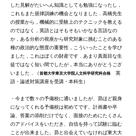
した見解がたいへん知識としても勉強になったし，
これもまた規律訓練の機会となりました．高橋先生
の授業から，機械的に受験上のテクニックを教える
のではなく，英語とはそもそもいかなる言語なの
か，ある分析の視座から研究対象に挑むことのある
種の政治的な態度の重要性，こういったことを学び
ました，これはぼくの財産です．あまり真面目な生
徒ではなく短い間でしたが，本当にありがとうござ
いました．（
英
首都大学東京大学院人文科学研究科合格
語・論述対策講座を受講・本科生）
・今まで数々の予備校に通いましたが、昴ほど親身
になってくれる予備校は初めてです。計画書や卒
論、答案の添削だけでなく、面接のためにたくさん
のアドバイスをいただき、自信を持って試験に臨む
ことが出来ました。昴と出会えていなければ東大大