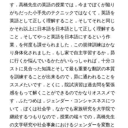
す．高橋先生の英語の授業では，今までぼくが陥り
がちだった小手先のテクニックではなくて，英語を
英語として正しく理解すること，そしてそれと同じ
かそれ以上に日本語を日本語として正しく理解する
こと，そしてやっと英語を日本語にするという作
業，を何度も課せられました．この規律訓練はかな
り身体化されました．もし家で自主学習するか，昴
に行くか悩んでいるかたがいらっしゃれば，十分コ
ストに見合った知識とそして最も重要な翻訳の本質
を訓練することが出来るので，昴に通われることを
ススメたいです．とくに，院試演習は過去問を緊張
感をもって解くことができるのでかなりオススメで
す．ふたつめは，ジェンダー・コンシャスネスにつ
いて．ぼくは社会学，なかでも家族研究を大学院で
継続するつもりなので，授業の端々での，高橋先生
の文学研究や社会事象におけるジェンダーを変数と