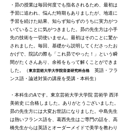
・昴の授業は毎回何度でも指名されるため、最初は
予習に追われ、悩んだ時期もありましたが、地道に
予習を続けた結果、知らず知らずのうちに実力がつ
いていることに気がつきました。昴の先生方は小手
先の技術を一切使いません。最初はそのことに驚か
されました。毎回、基礎から説明してくださったお
かげで、院試の際も「これ昴でやった！」という瞬
間がたくさんあり、余裕をもって解くことができま
した。（
英語・フラ
東京芸術大学大学院音楽研究科合格
ンス語・論述対策の講座を受講・本科生）
・本科生のAです。東京芸術大学大学院 芸術学 西洋
美術史 に合格しました。ありがとうございました。
昴の先生方には大変お世話になりました。中島先生
は熱いフランス語を、葛西先生はご専門の話を、高
橋先生からは英語とオーダーメイドで美学を教わり