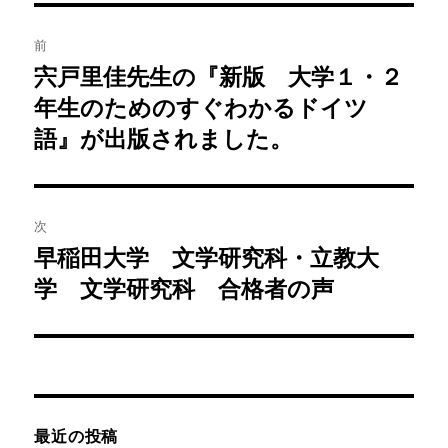
ー
投
前
稿
宍戸里佳先生の『新版 大学１・２
前
の
年生のためのすぐわかるドイツ
ナ
投
語』が出版されました。
ビ
稿:
ゲ
次
ー
早稲田大学 文学研究科・立教大
次
シ
の
学 文学研究科 合格者の声
投
ョ
稿:
ン
最近の投稿