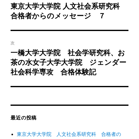
稿
東京大学大学院 人文社会系研究科
前
の
合格者からのメッセージ ７
ナ
投
ビ
稿:
ゲ
次
一橋大学大学院 社会学研究科、お
次
ー
の
茶の水女子大学大学院 ジェンダー
シ
投
社会科学専攻 合格体験記
稿:
ョ
ン
最近の投稿
東京大学大学院 人文社会系研究科 合格者の