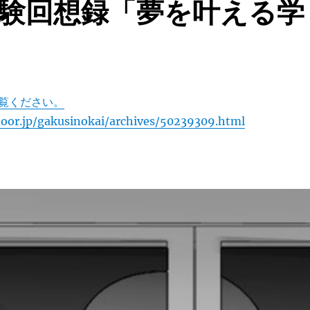
験回想録「夢を叶える学
覧ください。
edoor.jp/gakusinokai/archives/50239309.html