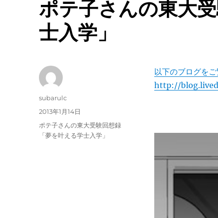
ポテ子さんの東大受
士入学」
以下のブログをご
http://blog.liv
投
subarulc
稿
投
2013年1月14日
者
稿
カ
ポテ子さんの東大受験回想録
日:
テ
「夢を叶える学士入学」
ゴ
リ
ー